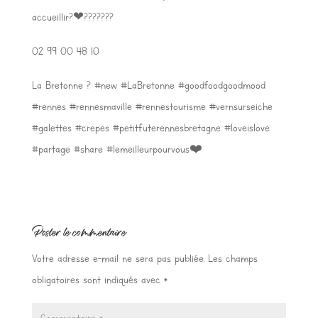
accueillir?❤???????
02 99 00 48 10
La Bretonne ? #new #LaBretonne #goodfoodgoodmood
#rennes #rennesmaville #rennestourisme #vernsurseiche
#galettes #crepes #petitfuterennesbretagne #loveislove
#partage #share #lemeilleurpourvous❤️
Poster le commentaire
Votre adresse e-mail ne sera pas publiée.
Les champs
obligatoires sont indiqués avec
*