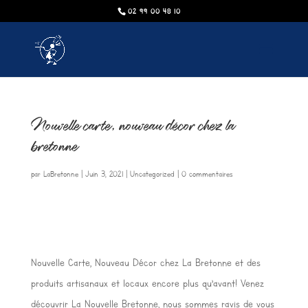
02 99 00 48 10
Nouvelle carte, nouveau décor chez la
bretonne
par
LaBretonne
|
Juin 3, 2021
|
Uncategorized
|
0 commentaires
Nouvelle Carte, Nouveau Décor chez La Bretonne et des
produits artisanaux et locaux encore plus qu’avant! Venez
découvrir La Nouvelle Bretonne, nous sommes ravis de vous