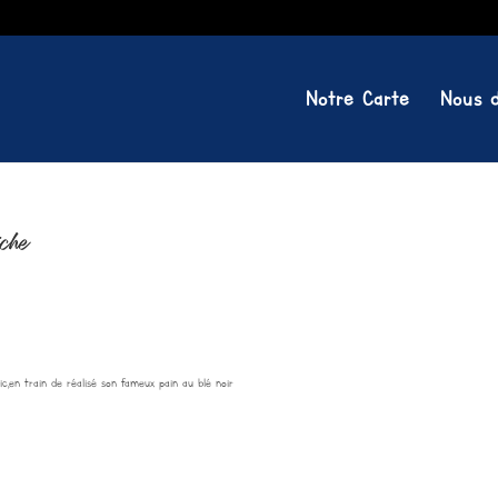
Notre Carte
Nous d
che
c,en train de réalisé son fameux pain au blé noir