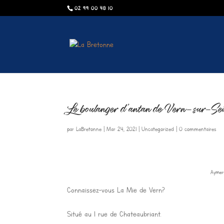
02 99 00 48 10
Le boulanger d’antan de Vern-sur-Sei
par
LaBretonne
|
Mar 24, 2021
|
Uncategorized
|
0 commentaires
Aymeri
Connaissez-vous La Mie de Vern?
Situé au 1 rue de Chateaubriant.