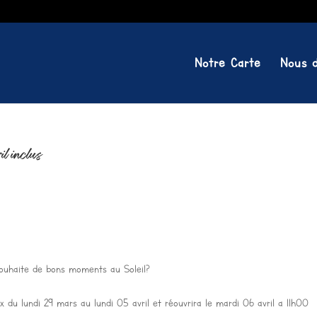
Notre Carte
Nous d
l inclus
souhaite de bons moments au Soleil?
 du lundi 29 mars au lundi 05 avril et réouvrira le mardi 06 avril a 11h00