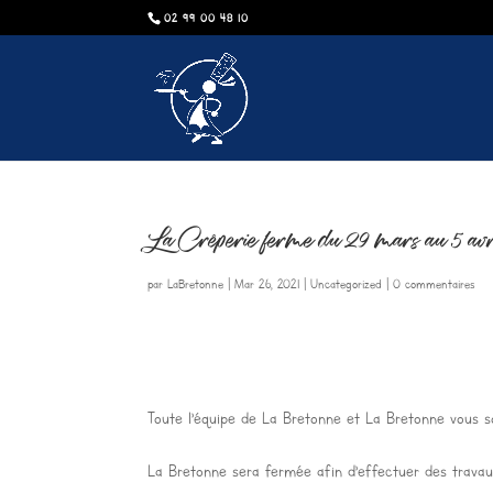
02 99 00 48 10
La Crêperie ferme du 29 mars au 5 avri
par
LaBretonne
|
Mar 26, 2021
|
Uncategorized
|
0 commentaires
Toute l’équipe de La Bretonne et La Bretonne vous 
La Bretonne sera fermée afin d’effectuer des travaux