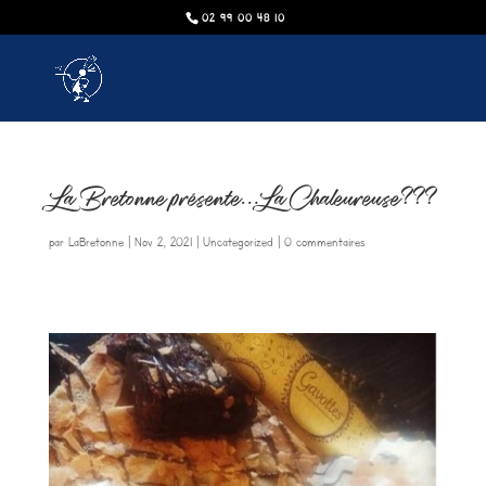
02 99 00 48 10
La Bretonne présente…La Chaleureuse???
par
LaBretonne
|
Nov 2, 2021
|
Uncategorized
|
0 commentaires