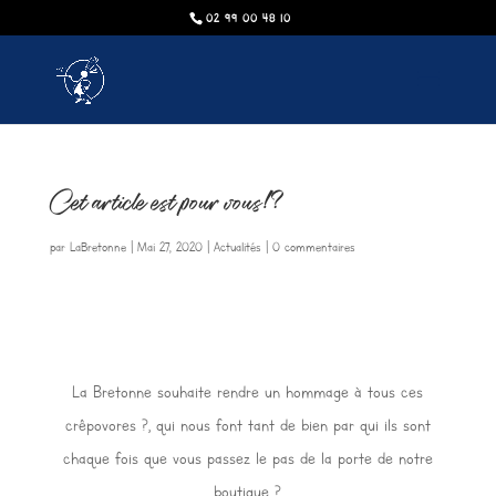
02 99 00 48 10
Cet article est pour vous!?
par
LaBretonne
|
Mai 27, 2020
|
Actualités
|
0 commentaires
La Bretonne souhaite rendre un hommage à tous ces
crêpovores ?, qui nous font tant de bien par qui ils sont
chaque fois que vous passez le pas de la porte de notre
boutique ?