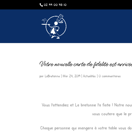
02 99 00 48 10
Votre nouvelle carte de fidélité est arrivé
par
LaBretonne
|
Mar 24, 2019
|
Actualités
|
0 commentaires
Vous l’attendiez et La bretonne l’a faite ! Notre n
vous coutera que le pr
Chaque personne qui mangera à votre table vous donn