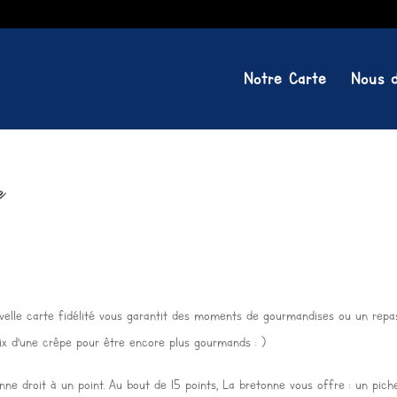
Notre Carte
Nous d
e
ouvelle carte fidélité vous garantit des moments de gourmandises ou un repa
ix d’une crêpe pour être encore plus gourmands : )
e droit à un point. Au bout de 15 points, La bretonne vous offre : un pich