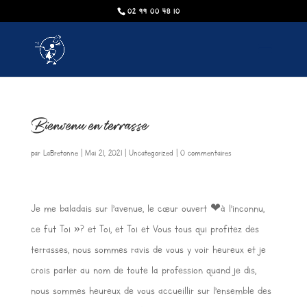
02 99 00 48 10
Bienvenu en terrasse
par
LaBretonne
|
Mai 21, 2021
|
Uncategorized
|
0 commentaires
Je me baladais sur l’avenue, le cœur ouvert ❤à l’inconnu,
ce fut Toi »? et Toi, et Toi et Vous tous qui profitez des
terrasses, nous sommes ravis de vous y voir heureux et je
crois parler au nom de toute la profession quand je dis,
nous sommes heureux de vous accueillir sur l’ensemble des